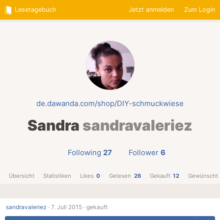
Lesetagebuch
Jetzt anmelden
Zum Login
de.dawanda.com/shop/DIY-schmuckwiese
Sandra
sandravaleriez
Following
27
Follower
6
Übersicht
Statistiken
Likes
0
Gelesen
26
Gekauft
12
Gewünscht
sandravaleriez
·
7. Juli 2015 ·
gekauft