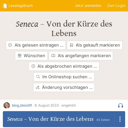
Lesetagebuch
Jetzt anmelden
Zum Login
Seneca
–
Von der Kürze des
Lebens
Als gelesen eintragen …
Als gekauft markieren
Wünschen
Als angefangen markieren
Als abgebrochen eintragen …
Im Onlineshop suchen …
Änderung vorschlagen …
blog_bleistift
·
8. August 2023 ·
angehört
Seneca
–
Von der Kürze des Lebens
45 Seiten