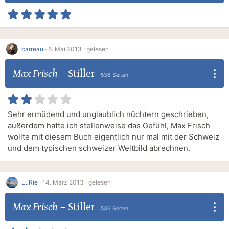
carreau
·
6. Mai 2013 ·
gelesen
Max Frisch
–
Stiller
536 Seiten
Sehr ermüdend und unglaublich nüchtern geschrieben,
außerdem hatte ich stellenweise das Gefühl, Max Frisch
wollte mit diesem Buch eigentlich nur mal mit der Schweiz
und dem typischen schweizer Weltbild abrechnen.
LuRie
·
14. März 2013 ·
gelesen
Max Frisch
–
Stiller
536 Seiten