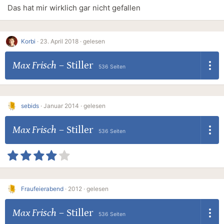
Das hat mir wirklich gar nicht gefallen
Korbi
·
23. April 2018 ·
gelesen
Max Frisch
–
Stiller
536 Seiten
sebids
·
Januar 2014 ·
gelesen
Max Frisch
–
Stiller
536 Seiten
Fraufeierabend
·
2012 ·
gelesen
Max Frisch
–
Stiller
536 Seiten