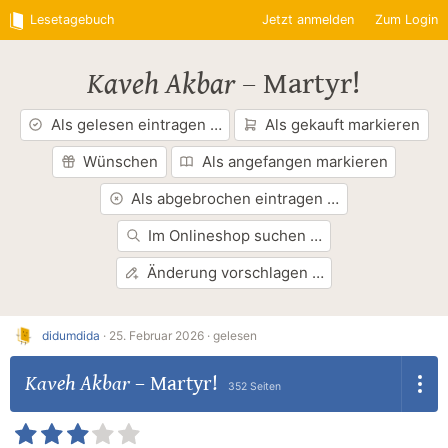
Lesetagebuch
Jetzt anmelden
Zum Login
Kaveh Akbar
–
Martyr!
Als gelesen eintragen …
Als gekauft markieren
Wünschen
Als angefangen markieren
Als abgebrochen eintragen …
Im Onlineshop suchen …
Änderung vorschlagen …
didumdida
·
25. Februar 2026 ·
gelesen
Kaveh Akbar
–
Martyr!
352 Seiten