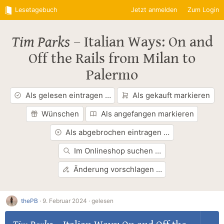
Lesetagebuch
Jetzt anmelden
Zum Login
Tim Parks
–
Italian Ways: On and
Off the Rails from Milan to
Palermo
Als gelesen eintragen …
Als gekauft markieren
Wünschen
Als angefangen markieren
Als abgebrochen eintragen …
Im Onlineshop suchen …
Änderung vorschlagen …
thePB
·
9. Februar 2024 ·
gelesen