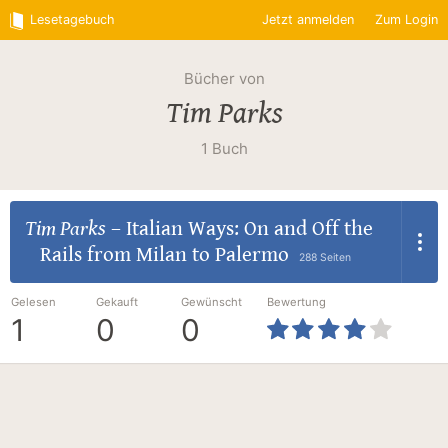
Lesetagebuch
Jetzt anmelden
Zum Login
Bücher von
Tim Parks
1 Buch
Tim Parks
–
Italian Ways: On and Off the
Rails from Milan to Palermo
288 Seiten
Gelesen
Gekauft
Gewünscht
Bewertung
1
0
0