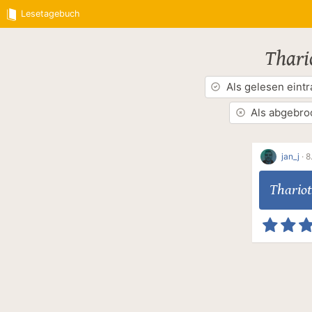
Lesetagebuch
Thari
Als gelesen eint
Als abgebro
jan_j
·
8
Thariot