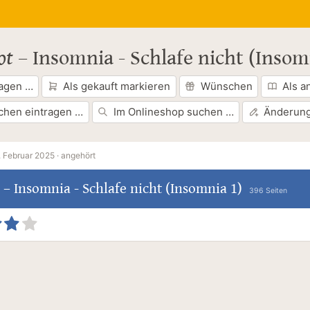
ot
–
Insomnia - Schlafe nicht (Insom
ragen …
Als gekauft markieren
Wünschen
Als a
chen eintragen …
Im Onlineshop suchen …
Änderung
. Februar 2025 ·
angehört
–
Insomnia - Schlafe nicht (Insomnia 1)
396 Seiten