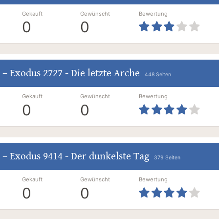
Gekauft
Gewünscht
Bewertung
0
0
–
Exodus 2727 - Die letzte Arche
448 Seiten
Gekauft
Gewünscht
Bewertung
0
0
–
Exodus 9414 - Der dunkelste Tag
379 Seiten
Gekauft
Gewünscht
Bewertung
0
0