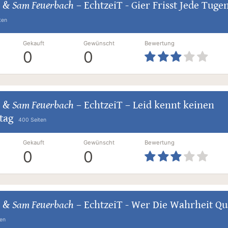
&
Sam Feuerbach
–
EchtzeiT - Gier Frisst Jede Tuge
ten
Gekauft
Gewünscht
Bewertung
0
0
&
Sam Feuerbach
–
EchtzeiT – Leid kennt keinen
tag
400 Seiten
Gekauft
Gewünscht
Bewertung
0
0
&
Sam Feuerbach
–
EchtzeiT - Wer Die Wahrheit Qu
ten