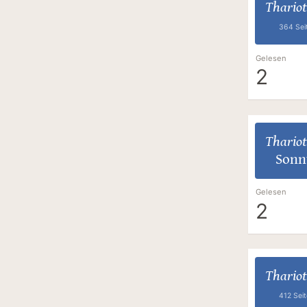
Thariot
364 Sei
Gelesen
2
Thariot
Sonn
Gelesen
2
Thariot
412 Sei