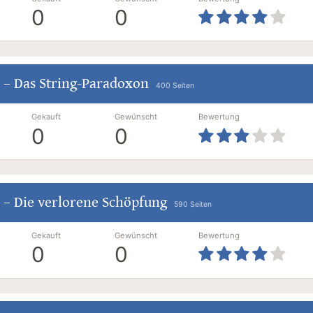
0
0
–
Das String-Paradoxon
400 Seiten
Gekauft
Gewünscht
Bewertung
0
0
–
Die verlorene Schöpfung
590 Seiten
Gekauft
Gewünscht
Bewertung
0
0