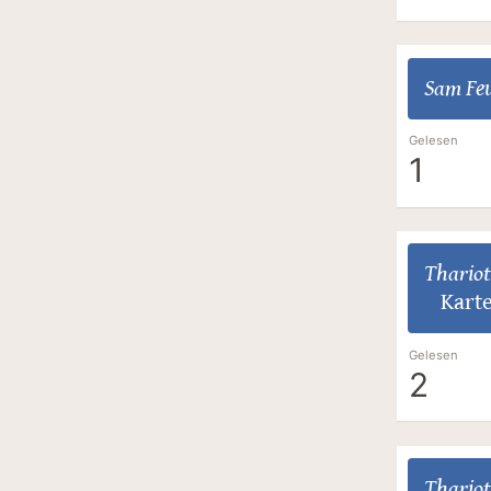
Sam Fe
Gelesen
1
Thariot
Kart
Gelesen
2
Thariot