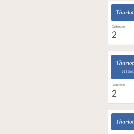
Thariot
Gelesen
2
Thariot
588 Sei
Gelesen
2
Thariot