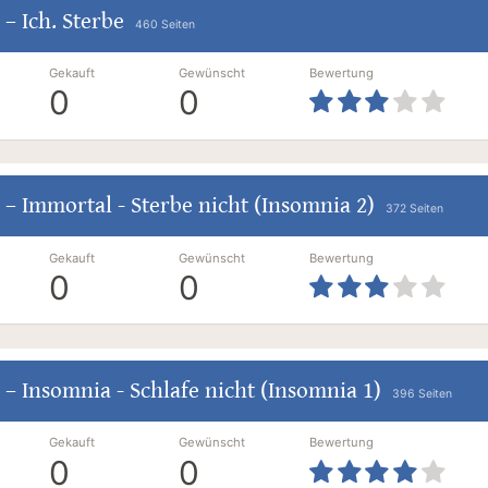
–
Ich. Sterbe
460 Seiten
Gekauft
Gewünscht
Bewertung
0
0
–
Immortal - Sterbe nicht (Insomnia 2)
372 Seiten
Gekauft
Gewünscht
Bewertung
0
0
–
Insomnia - Schlafe nicht (Insomnia 1)
396 Seiten
Gekauft
Gewünscht
Bewertung
0
0