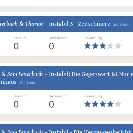
uerbach
&
Thariot
–
Instabil 5 - Zeitschmerz
400 Seiten
Gekauft
Gewünscht
Bewertung
0
0
&
Sam Feuerbach
–
Instabil: Die Gegenwart Ist Nur 
enhaus
404 Seiten
Gekauft
Gewünscht
Bewertung
0
0
&
Sam Feuerbach
–
Instabil - Die Vergangenheit Ist