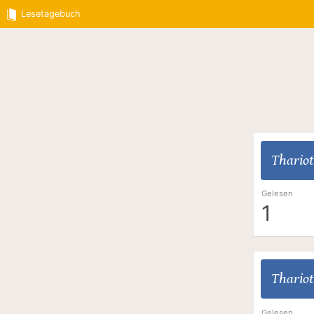
Lesetagebuch
Thariot
Gelesen
1
Thariot
Gelesen