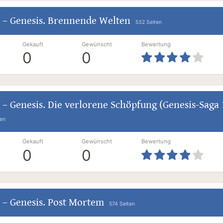
–
Genesis. Brennende Welten
532 Seiten
Gekauft
Gewünscht
Bewertung
0
0
–
Genesis. Die verlorene Schöpfung (Genesis-Saga 
ten
Gekauft
Gewünscht
Bewertung
0
0
–
Genesis. Post Mortem
574 Seiten