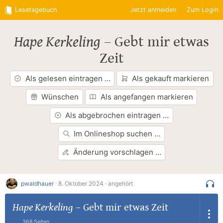
Lesetagebuch
Jetzt anmelden
Zum Login
Hape Kerkeling
–
Gebt mir etwas
Zeit
Als gelesen eintragen …
Als gekauft markieren
Wünschen
Als angefangen markieren
Als abgebrochen eintragen …
Im Onlineshop suchen …
Änderung vorschlagen …
pwaldhauer
·
8. Oktober 2024 ·
angehört
Hape Kerkeling
–
Gebt mir etwas Zeit
368 Seiten