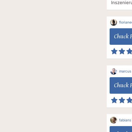
Inszenier
floriane
Chuck 
marcus
Chuck 
fabians