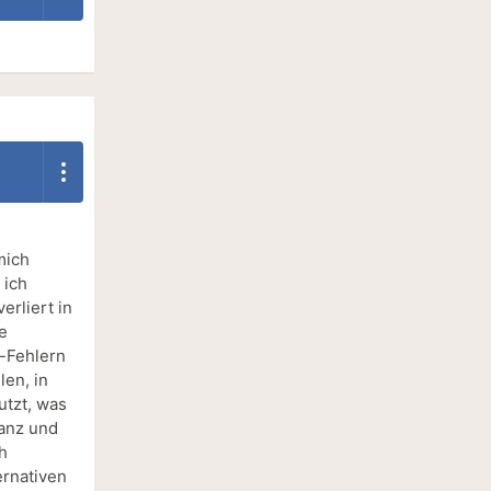
mich
 ich
erliert in
e
o-Fehlern
len, in
utzt, was
ganz und
h
ernativen