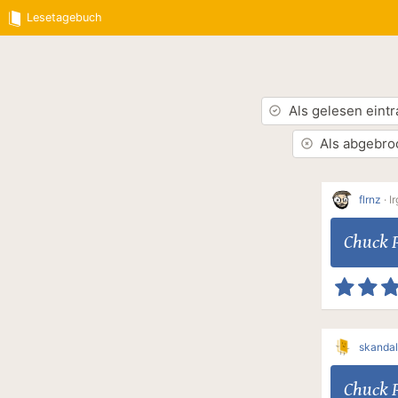
Lesetagebuch
Als gelesen eint
Als abgebro
flrnz
·
I
Chuck 
skanda
Chuck 