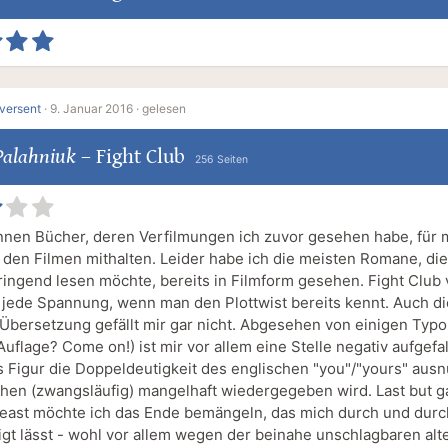
eversent
·
9. Januar 2016 ·
gelesen
Palahniuk
–
Fight Club
256 Seiten
nnen Bücher, deren Verfilmungen ich zuvor gesehen habe, für 
t den Filmen mithalten. Leider habe ich die meisten Romane, die
ringend lesen möchte, bereits in Filmform gesehen. Fight Club v
jede Spannung, wenn man den Plottwist bereits kennt. Auch di
Übersetzung gefällt mir gar nicht. Abgesehen von einigen Typ
 Auflage? Come on!) ist mir vor allem eine Stelle negativ aufgefal
s Figur die Doppeldeutigkeit des englischen "you"/"yours" ausn
hen (zwangsläufig) mangelhaft wiedergegeben wird. Last but 
 least möchte ich das Ende bemängeln, das mich durch und durc
igt lässt - wohl vor allem wegen der beinahe unschlagbaren alt