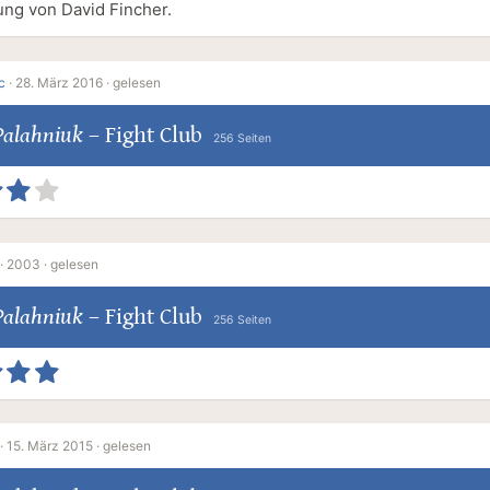
ung von David Fincher.
c
·
28. März 2016 ·
gelesen
Palahniuk
–
Fight Club
256 Seiten
·
2003 ·
gelesen
Palahniuk
–
Fight Club
256 Seiten
·
15. März 2015 ·
gelesen