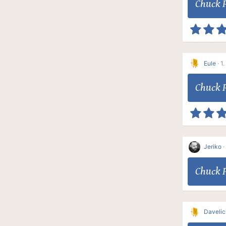
Chuck 
Eule
·
1.
Chuck 
Jeriko
·
Chuck 
Davelic