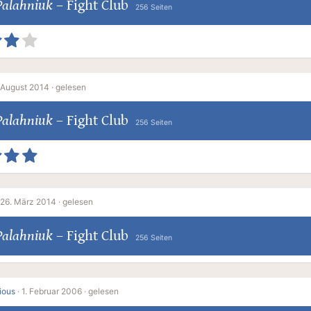
Palahniuk
–
Fight Club
256 Seiten
 August 2014 ·
gelesen
Palahniuk
–
Fight Club
256 Seiten
26. März 2014 ·
gelesen
Palahniuk
–
Fight Club
256 Seiten
ious
·
1. Februar 2006 ·
gelesen