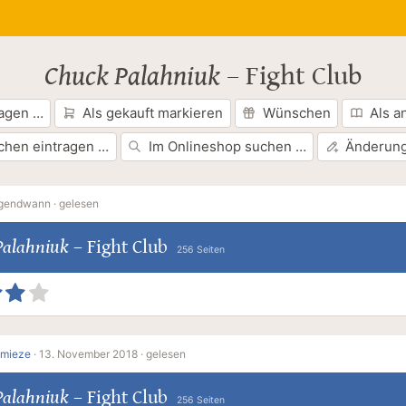
Chuck Palahniuk
–
Fight Club
ragen …
Als gekauft markieren
Wünschen
Als a
chen eintragen …
Im Onlineshop suchen …
Änderung
rgendwann ·
gelesen
Palahniuk
–
Fight Club
256 Seiten
lmieze
·
13. November 2018 ·
gelesen
Palahniuk
–
Fight Club
256 Seiten