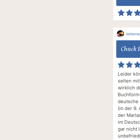
lettern
Chuck 
Leider kö
selten mi
wirklich d
Buchform 
deutsche 
(in der 9.
der Marla
im Deutsc
gar nicht
unbefried