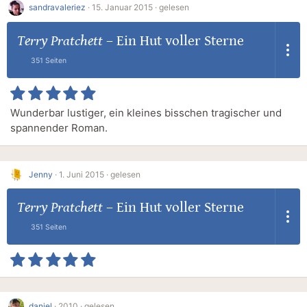
sandravaleriez
·
15. Januar 2015 ·
gelesen
Terry Pratchett
–
Ein Hut voller Sterne
351 Seiten
Wunderbar lustiger, ein kleines bisschen tragischer und
spannender Roman.
Jenny
·
1. Juni 2015 ·
gelesen
Terry Pratchett
–
Ein Hut voller Sterne
351 Seiten
danjel
·
2010 ·
gelesen