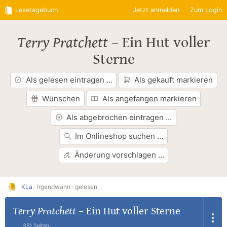
Lesetagebuch
Jetzt anmelden
Zum Login
Terry Pratchett
–
Ein Hut voller
Sterne
Als gelesen eintragen …
Als gekauft markieren
Wünschen
Als angefangen markieren
Als abgebrochen eintragen …
Im Onlineshop suchen …
Änderung vorschlagen …
KLa
·
Irgendwann ·
gelesen
Terry Pratchett
–
Ein Hut voller Sterne
351 Seiten