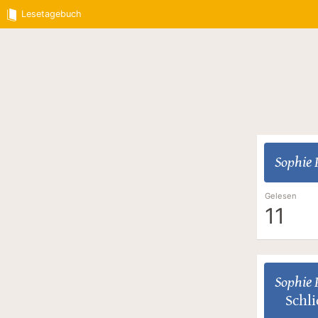
Lesetagebuch
Sophie
Gelesen
11
Sophie
Schl