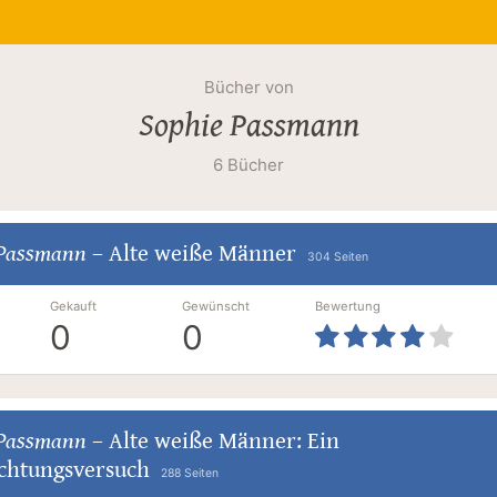
Bücher von
Sophie Passmann
6 Bücher
 Passmann
–
Alte weiße Männer
304 Seiten
Gekauft
Gewünscht
Bewertung
0
0
 Passmann
–
Alte weiße Männer: Ein
ichtungsversuch
288 Seiten