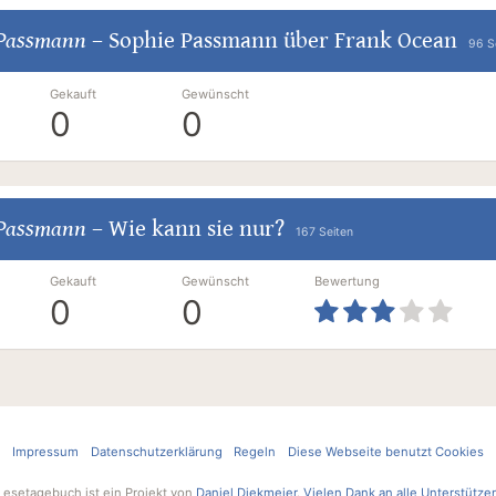
 Passmann
–
Sophie Passmann über Frank Ocean
96 S
Gekauft
Gewünscht
0
0
 Passmann
–
Wie kann sie nur?
167 Seiten
Gekauft
Gewünscht
Bewertung
0
0
Impressum
Datenschutzerklärung
Regeln
Diese Webseite benutzt Cookies
Lesetagebuch ist ein Projekt von
Daniel Diekmeier
.
Vielen Dank an alle Unterstütze