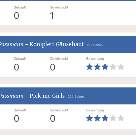
Gekauft
Gewünscht
0
1
 Passmann
–
Komplett Gänsehaut
192 Seiten
Gekauft
Gewünscht
Bewertung
0
0
 Passmann
–
Pick me Girls
224 Seiten
Gekauft
Gewünscht
Bewertung
0
0