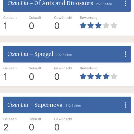
Cixin Liu
–
Of Ants and Dinosaurs
256 Seiten
Gelesen
Gekauft
Gewünscht
Bewertung
1
0
0
Cixin Liu
–
Spiegel
192 Seiten
Gelesen
Gekauft
Gewünscht
Bewertung
1
0
0
Cixin Liu
–
Supernova
512 Seiten
Gelesen
Gekauft
Gewünscht
2
0
0