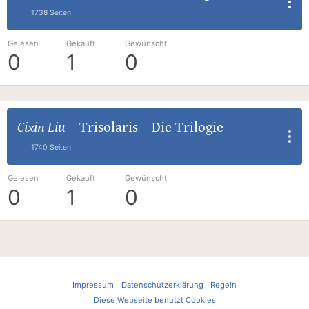
1738 Seiten
Gelesen
Gekauft
Gewünscht
0
1
0
Cixin Liu
–
Trisolaris – Die Trilogie
1740 Seiten
Gelesen
Gekauft
Gewünscht
0
1
0
Impressum
Datenschutzerklärung
Regeln
Diese Webseite benutzt Cookies