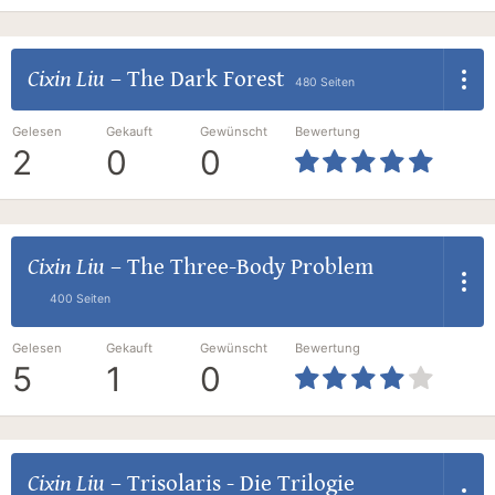
Cixin Liu
–
The Dark Forest
480 Seiten
Gelesen
Gekauft
Gewünscht
Bewertung
2
0
0
Cixin Liu
–
The Three-Body Problem
400 Seiten
Gelesen
Gekauft
Gewünscht
Bewertung
5
1
0
Cixin Liu
–
Trisolaris - Die Trilogie