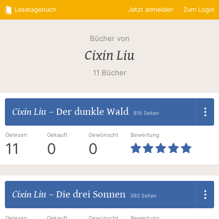
Lesetagebuch
Jetzt anmelden
Zum Login
Bücher von
Cixin Liu
11 Bücher
Cixin Liu
–
Der dunkle Wald
816 Seiten
Gelesen
Gekauft
Gewünscht
Bewertung
11
0
0
Cixin Liu
–
Die drei Sonnen
592 Seiten
Gelesen
Gekauft
Gewünscht
Bewertung