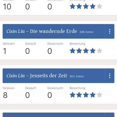
10
0
0
Cixin Liu
–
Die wandernde Erde
688 Seiten
Gelesen
Gekauft
Gewünscht
Bewertung
1
0
0
Cixin Liu
–
Jenseits der Zeit
800 Seiten
Gelesen
Gekauft
Gewünscht
Bewertung
8
0
0