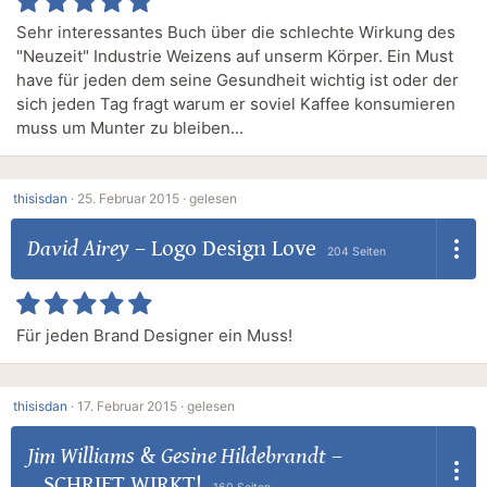
Sehr interessantes Buch über die schlechte Wirkung des
"Neuzeit" Industrie Weizens auf unserm Körper. Ein Must
have für jeden dem seine Gesundheit wichtig ist oder der
sich jeden Tag fragt warum er soviel Kaffee konsumieren
muss um Munter zu bleiben...
thisisdan
·
25. Februar 2015 ·
gelesen
David Airey
–
Logo Design Love
204 Seiten
Für jeden Brand Designer ein Muss!
thisisdan
·
17. Februar 2015 ·
gelesen
Jim Williams
&
Gesine Hildebrandt
–
SCHRIFT WIRKT!