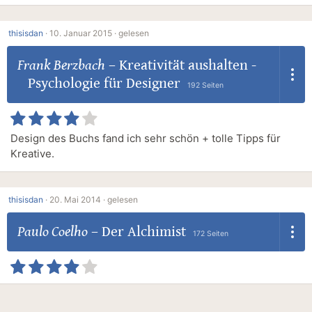
thisisdan
·
10. Januar 2015 ·
gelesen
Frank Berzbach
–
Kreativität aushalten -
Psychologie für Designer
192 Seiten
Design des Buchs fand ich sehr schön + tolle Tipps für
Kreative.
thisisdan
·
20. Mai 2014 ·
gelesen
Paulo Coelho
–
Der Alchimist
172 Seiten