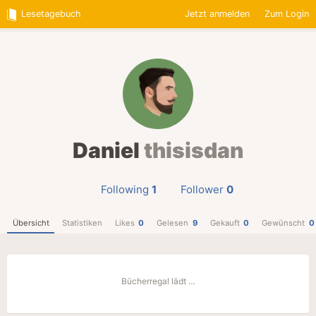
Lesetagebuch
Jetzt anmelden
Zum Login
Daniel
thisisdan
Following
1
Follower
0
Übersicht
Statistiken
Likes
0
Gelesen
9
Gekauft
0
Gewünscht
0
Bücherregal lädt …