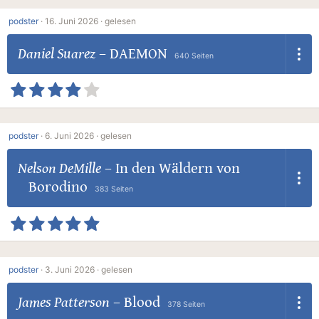
podster
·
16. Juni 2026 ·
gelesen
Daniel Suarez
–
DAEMON
640 Seiten
podster
·
6. Juni 2026 ·
gelesen
Nelson DeMille
–
In den Wäldern von
Borodino
383 Seiten
podster
·
3. Juni 2026 ·
gelesen
James Patterson
–
Blood
378 Seiten