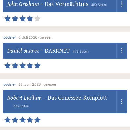
John Grisham
–
Das Vermächtnis
480 Seiten
podster
·
6. Juli 2026 ·
gelesen
Daniel Suarez
–
DARKNET
473 Seiten
podster
·
23. Juni 2026 ·
gelesen
Robert Ludlum
–
Das Genessee-Komplott
796 Seiten