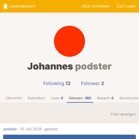
Lesetagebuch
Jetzt anmelden
Zum Login
Johannes
podster
Following
12
Follower
2
Übersicht
Statistiken
Likes
0
Gelesen
362
Gekauft
0
Gewünscht
Filter anzeigen
podster
·
19. Juli 2026 ·
gelesen