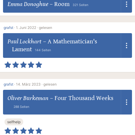
Emma Donoghue
–
Room
321 Seiten
grafst
·
1. Juni 2022 ·
gelesen
Paul Lockhart
–
A Mathematician's
Lament
144 Seiten
grafst
·
14. März 2023 ·
gelesen
Oliver Burkeman
–
Four Thousand Weeks
288 Seiten
selfhelp