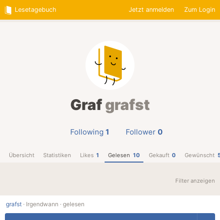
Lesetagebuch
Jetzt anmelden
Zum Login
Graf
grafst
Following
1
Follower
0
Übersicht
Statistiken
Likes
1
Gelesen
10
Gekauft
0
Gewünscht
Filter anzeigen
grafst
·
Irgendwann ·
gelesen