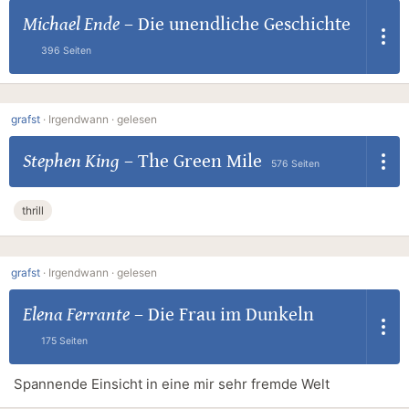
Michael Ende
–
Die unendliche Geschichte
396 Seiten
grafst
·
Irgendwann ·
gelesen
Stephen King
–
The Green Mile
576 Seiten
thrill
grafst
·
Irgendwann ·
gelesen
Elena Ferrante
–
Die Frau im Dunkeln
175 Seiten
Spannende Einsicht in eine mir sehr fremde Welt