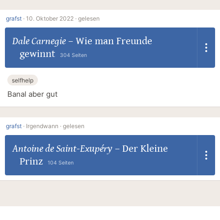
grafst
·
10. Oktober 2022 ·
gelesen
Dale Carnegie
–
Wie man Freunde
gewinnt
304 Seiten
selfhelp
Banal aber gut
grafst
·
Irgendwann ·
gelesen
Antoine de Saint-Exupéry
–
Der Kleine
Prinz
104 Seiten