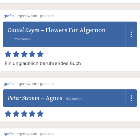
grafst
·
Irgendwann ·
gelesen
Daniel Keyes
–
Flowers For Algernon
224 Seiten
Ein unglaublich berührendes Buch
grafst
·
Irgendwann ·
gelesen
Peter Stamm
–
Agnes
153 Seiten
grafst
·
Irgendwann ·
gelesen