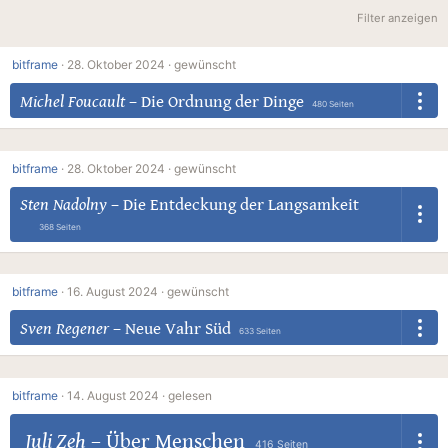
Filter anzeigen
bitframe
·
28. Oktober 2024 ·
gewünscht
Michel Foucault
–
Die Ordnung der Dinge
480 Seiten
bitframe
·
28. Oktober 2024 ·
gewünscht
Sten Nadolny
–
Die Entdeckung der Langsamkeit
368 Seiten
bitframe
·
16. August 2024 ·
gewünscht
Sven Regener
–
Neue Vahr Süd
633 Seiten
bitframe
·
14. August 2024 ·
gelesen
Juli Zeh
–
Über Menschen
416 Seiten