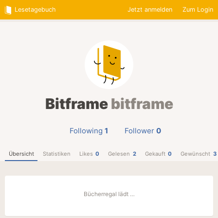
Lesetagebuch
Jetzt anmelden
Zum Login
Bitframe
bitframe
Following
1
Follower
0
Übersicht
Statistiken
Likes
0
Gelesen
2
Gekauft
0
Gewünscht
3
Bücherregal lädt …