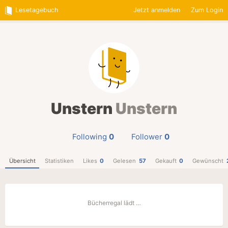
Lesetagebuch
Jetzt anmelden
Zum Login
Unstern
Unstern
Following
0
Follower
0
Übersicht
Statistiken
Likes
0
Gelesen
57
Gekauft
0
Gewünscht
Bücherregal lädt …