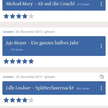
Michael Mary
–
Ab auf die Couch!
272 Seiten
Unstern
·
26. November 2013 ·
gelesen
Jojo Moyes
–
Ein ganzes halbes Jahr
512 Seiten
Unstern
·
14. November 2013 ·
gelesen
Lilly Lindner
–
Splitterfasernackt
399 Seiten