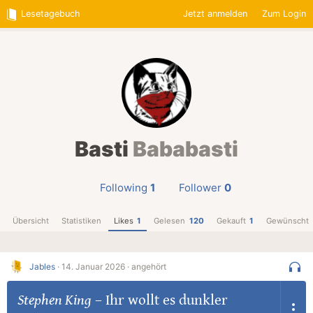
Lesetagebuch
Jetzt anmelden
Zum Login
Basti
Bababasti
Following
1
Follower
0
Übersicht
Statistiken
Likes
1
Gelesen
120
Gekauft
1
Gewünscht
Jables
·
14. Januar 2026 ·
angehört
Stephen King
–
Ihr wollt es dunkler