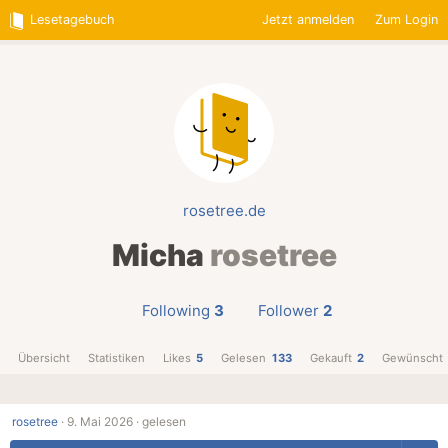
Lesetagebuch
Jetzt anmelden
Zum Login
rosetree.de
Micha
rosetree
Following
3
Follower
2
Übersicht
Statistiken
Likes
5
Gelesen
133
Gekauft
2
Gewünscht
rosetree
·
9. Mai 2026 ·
gelesen