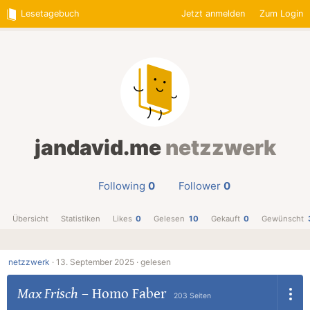
Lesetagebuch
Jetzt anmelden
Zum Login
jandavid.me
netzzwerk
Following
0
Follower
0
Übersicht
Statistiken
Likes
0
Gelesen
10
Gekauft
0
Gewünscht
netzzwerk
·
13. September 2025 ·
gelesen
Max Frisch
–
Homo Faber
203 Seiten