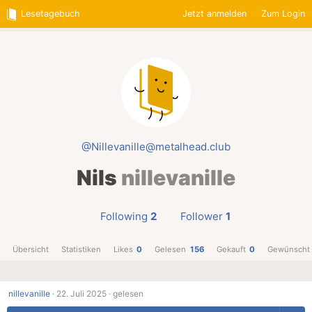
Lesetagebuch
Jetzt anmelden
Zum Login
@Nillevanille@metalhead.club
Nils
nillevanille
Following
2
Follower
1
Übersicht
Statistiken
Likes
0
Gelesen
156
Gekauft
0
Gewünscht
nillevanille
·
22. Juli 2025 ·
gelesen