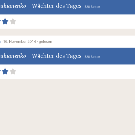
Lukianenko
–
Wächter des Tages
528 Seiten
g
·
16. November 2014 ·
gelesen
Lukianenko
–
Wächter des Tages
528 Seiten