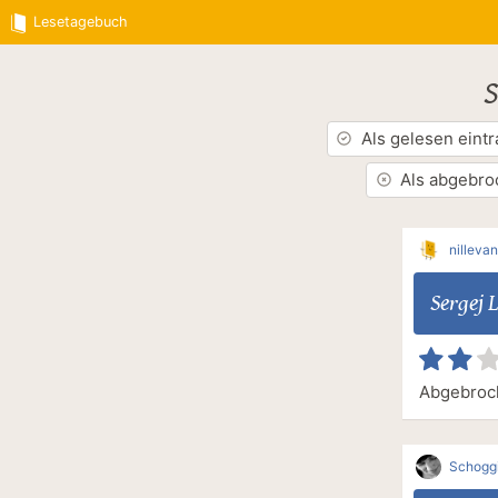
Lesetagebuch
S
Als gelesen eint
Als abgebro
nillevan
Sergej 
Abgebroc
Schogg