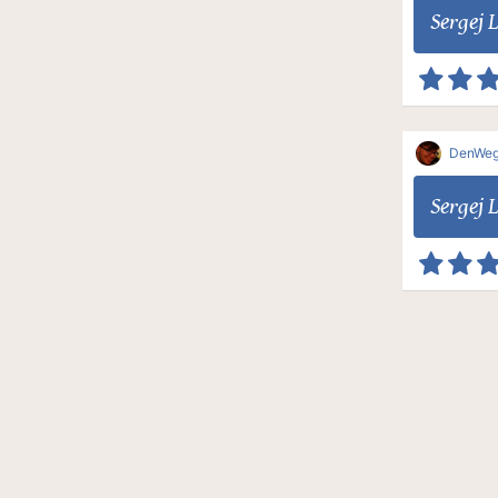
Sergej 
DenWe
Sergej 