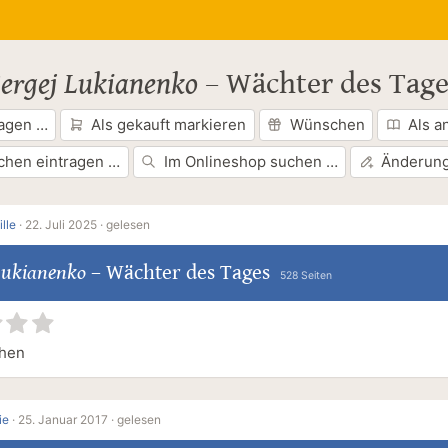
ergej Lukianenko
–
Wächter des Tage
ragen …
Als gekauft markieren
Wünschen
Als a
chen eintragen …
Im Onlineshop suchen …
Änderung
ille
·
22. Juli 2025 ·
gelesen
Lukianenko
–
Wächter des Tages
528 Seiten
hen
ie
·
25. Januar 2017 ·
gelesen