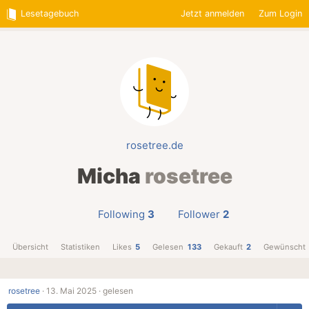
Lesetagebuch
Jetzt anmelden
Zum Login
rosetree.de
Micha
rosetree
Following
3
Follower
2
Übersicht
Statistiken
Likes
5
Gelesen
133
Gekauft
2
Gewünscht
rosetree
·
13. Mai 2025 ·
gelesen