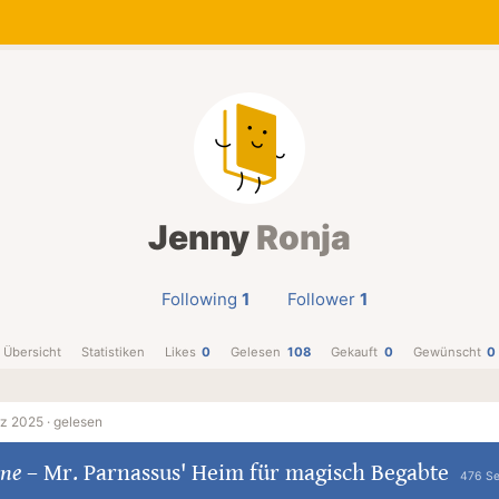
Jenny
Ronja
Following
1
Follower
1
Übersicht
Statistiken
Likes
0
Gelesen
108
Gekauft
0
Gewünscht
0
rz 2025 ·
gelesen
une
–
Mr. Parnassus' Heim für magisch Begabte
476 Se