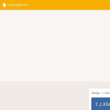
Lesetagebuch
Ronja
·
1. Mä
T. J. Kl