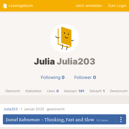
Lesetagebuch
Jetzt anmelden
Zum Login
Julia
Julia203
Following
0
Follower
0
Übersicht
Statistiken
Likes
0
Gelesen
101
Gekauft
1
Gewünscht
Julia203
·
1. Januar 2025 ·
gewünscht
Daniel Kahneman
–
Thinking, Fast and Slow
512 Seiten