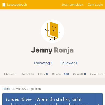
Lesetagebuch
Jetzt anmelden
Zum Login
Jenny
Ronja
Following
1
Follower
1
Übersicht
Statistiken
Likes
0
Gelesen
108
Gekauft
0
Gewünscht
Ronja
·
4. Mai 2024 ·
gelesen
Lauren Oliver
–
Wenn du stirbst, zieht