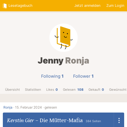
Lesetagebuch
Jetzt anmelden
Zum Login
Jenny
Ronja
Following
1
Follower
1
Übersicht
Statistiken
Likes
0
Gelesen
108
Gekauft
0
Gewünscht
Ronja
·
15. Februar 2024 ·
gelesen
Kerstin Gier
–
Die Mütter-Mafia
384 Seiten