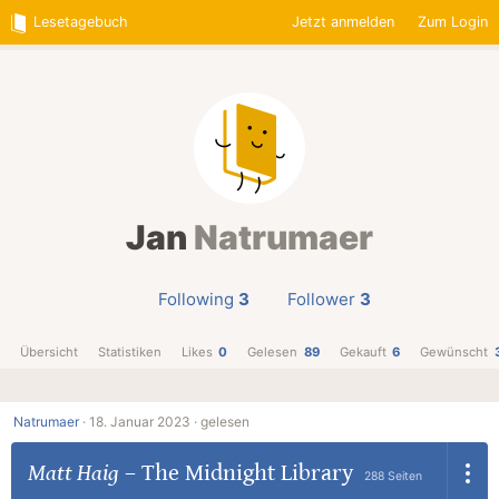
Lesetagebuch
Jetzt anmelden
Zum Login
Jan
Natrumaer
Following
3
Follower
3
Übersicht
Statistiken
Likes
0
Gelesen
89
Gekauft
6
Gewünscht
Natrumaer
·
18. Januar 2023 ·
gelesen
Matt Haig
–
The Midnight Library
288 Seiten