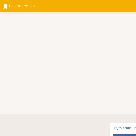
Lesetagebuch
sr_rolando
·
I