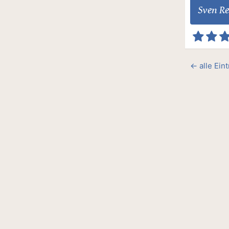
Sven R
← alle Ein