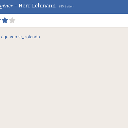
egener
–
Herr Lehmann
285 Seiten
träge von sr_rolando