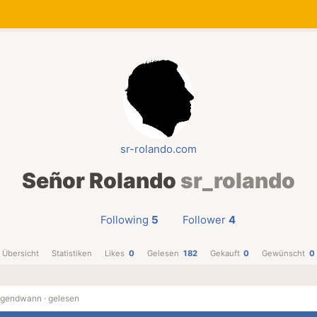
sr-rolando.com
Señor Rolando
sr_rolando
Following
5
Follower
4
Übersicht
Statistiken
Likes
0
Gelesen
182
Gekauft
0
Gewünscht
0
rgendwann ·
gelesen