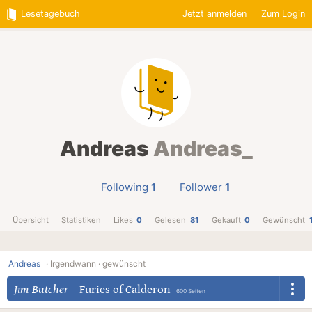
Lesetagebuch
Jetzt anmelden
Zum Login
Andreas
Andreas_
Following
1
Follower
1
Übersicht
Statistiken
Likes
0
Gelesen
81
Gekauft
0
Gewünscht
Andreas_
·
Irgendwann ·
gewünscht
Jim Butcher
–
Furies of Calderon
600 Seiten