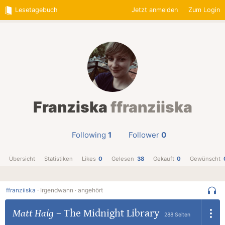
Lesetagebuch
Jetzt anmelden
Zum Login
Franziska
ffranziiska
Following
1
Follower
0
Übersicht
Statistiken
Likes
0
Gelesen
38
Gekauft
0
Gewünscht
ffranziiska
·
Irgendwann ·
angehört
Matt Haig
–
The Midnight Library
288 Seiten