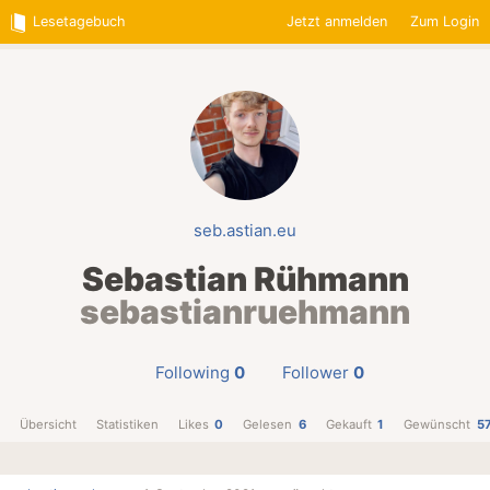
Lesetagebuch
Jetzt anmelden
Zum Login
seb.astian.eu
Sebastian Rühmann
sebastianruehmann
Following
0
Follower
0
Übersicht
Statistiken
Likes
0
Gelesen
6
Gekauft
1
Gewünscht
5