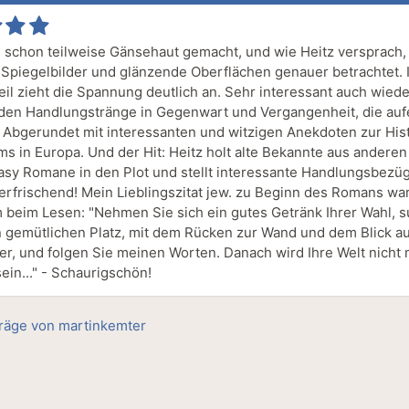
 schon teilweise Gänsehaut gemacht, und wie Heitz versprach,
 Spiegelbilder und glänzende Oberflächen genauer betrachtet. 
eil zieht die Spannung deutlich an. Sehr interessant auch wiede
en Handlungstränge in Gegenwart und Vergangenheit, die auf
 Abgerundet mit interessanten und witzigen Anekdoten zur His
s in Europa. Und der Hit: Heitz holt alte Bekannte aus anderen
asy Romane in den Plot und stellt interessante Handlungsbezü
 erfrischend! Mein Lieblingszitat jew. zu Beginn des Romans wa
beim Lesen: "Nehmen Sie sich ein gutes Getränk Ihrer Wahl, 
n gemütlichen Platz, mit dem Rücken zur Wand und dem Blick a
er, und folgen Sie meinen Worten. Danach wird Ihre Welt nicht
ein..." - Schaurigschön!
träge von martinkemter