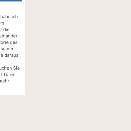
 habe ich
Im
r die
einander
torie des
 seiner
ge daraus
r
suchen Sie
uf Türen
 mehr