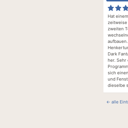
Hat einem
zeitweise
zweiten T
wechselnd
aufbauen.
Henkertum
Dark Fant
her. Sehr
Programm 
sich eine
und Fenst
dieselbe s
← alle Ein