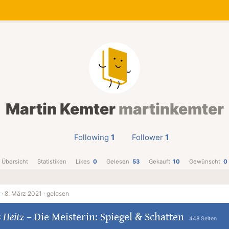
Martin Kemter
martinkemter
Following
1
Follower
1
Übersicht
Statistiken
Likes
0
Gelesen
53
Gekauft
10
Gewünscht
0
·
8. März 2021 ·
gelesen
 Heitz
–
Die Meisterin: Spiegel & Schatten
448 Seiten