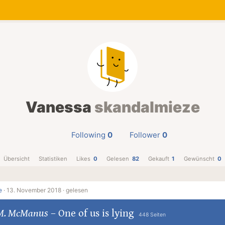
Vanessa
skandalmieze
Following
0
Follower
0
Übersicht
Statistiken
Likes
0
Gelesen
82
Gekauft
1
Gewünscht
0
e
·
13. November 2018 ·
gelesen
M. McManus
–
One of us is lying
448 Seiten