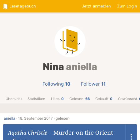
Lesetagebuch
Jetzt anmelden
Zum Login
Nina
aniella
Following
10
Follower
11
Übersicht
Statistiken
Likes
0
Gelesen
66
Gekauft
0
Gewünscht
aniella
·
18. September 2017 ·
gelesen
Agatha Christie
–
Murder on the Orient