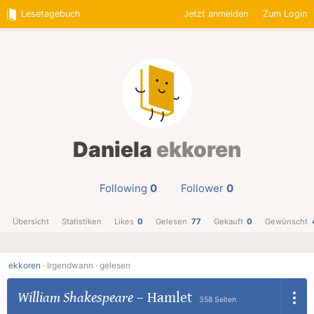
Lesetagebuch
Jetzt anmelden
Zum Login
Daniela
ekkoren
Following
0
Follower
0
Übersicht
Statistiken
Likes
0
Gelesen
77
Gekauft
0
Gewünscht
ekkoren
·
Irgendwann ·
gelesen
William Shakespeare
–
Hamlet
358 Seiten