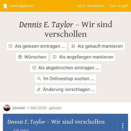
Lesetagebuch
Jetzt anmelden
Zum Login
Dennis E. Taylor
–
Wir sind
verschollen
Als gelesen eintragen …
Als gekauft markieren
Wünschen
Als angefangen markieren
Als abgebrochen eintragen …
Im Onlineshop suchen …
Änderung vorschlagen …
zerorae
·
1. Mai 2026 ·
gelesen
Dennis E. Taylor
–
Wir sind verschollen
426 Seiten