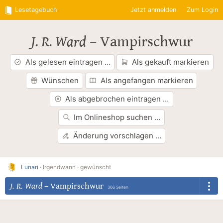
Lesetagebuch
Jetzt anmelden
Zum Login
J. R. Ward
–
Vampirschwur
Als gelesen eintragen …
Als gekauft markieren
Wünschen
Als angefangen markieren
Als abgebrochen eintragen …
Im Onlineshop suchen …
Änderung vorschlagen …
Lunari
·
Irgendwann ·
gewünscht
J. R. Ward
–
Vampirschwur
366 Seiten