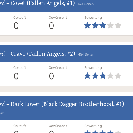
ard
–
Covet (Fallen Angels, #1)
474 Seiten
Gekauft
Gewünscht
Bewertung
0
0
ard
–
Crave (Fallen Angels, #2)
454 Seiten
Gekauft
Gewünscht
Bewertung
0
0
ard
–
Dark Lover (Black Dagger Brotherhood, #1)
ten
Gekauft
Gewünscht
Bewertung