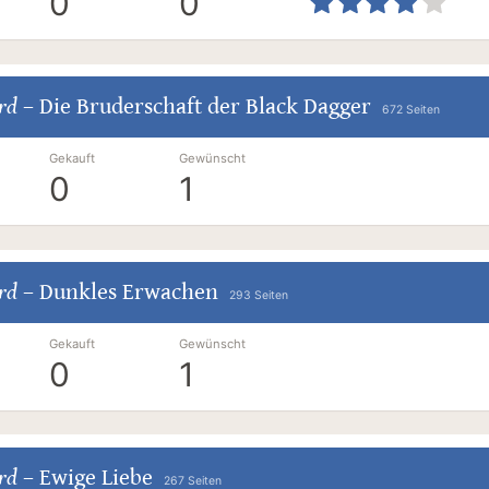
0
0
ard
–
Die Bruderschaft der Black Dagger
672 Seiten
Gekauft
Gewünscht
0
1
ard
–
Dunkles Erwachen
293 Seiten
Gekauft
Gewünscht
0
1
ard
–
Ewige Liebe
267 Seiten