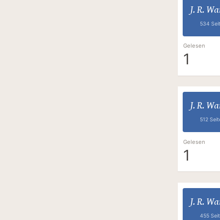
J. R. W
534 Sei
Gelesen
1
J. R. W
512 Seit
Gelesen
1
J. R. W
455 Sei