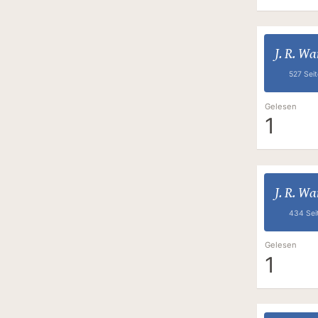
J. R. W
527 Sei
Gelesen
1
J. R. W
434 Sei
Gelesen
1