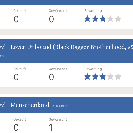
Gekauft
Gewünscht
Bewertung
0
0
ard
–
Lover Unbound (Black Dagger Brotherhood, #5
ten
Gekauft
Gewünscht
Bewertung
0
0
ard
–
Menschenkind
329 Seiten
Gekauft
Gewünscht
0
1