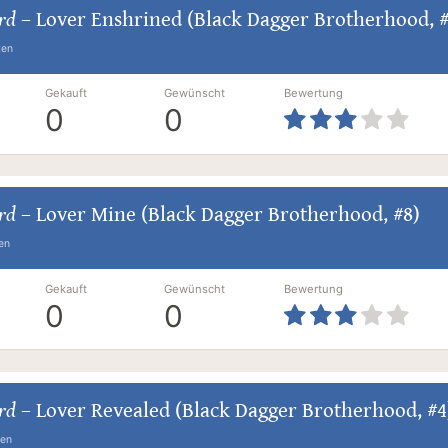
ard
–
Lover Enshrined (Black Dagger Brotherhood, #
ten
Gekauft
Gewünscht
Bewertung
0
0
ard
–
Lover Mine (Black Dagger Brotherhood, #8)
en
Gekauft
Gewünscht
Bewertung
0
0
ard
–
Lover Revealed (Black Dagger Brotherhood, #4
ten