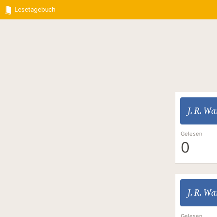
Lesetagebuch
J. R. W
Gelesen
0
J. R. W
Gelesen