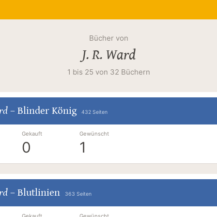
Bücher von
J. R. Ward
1 bis 25 von 32 Büchern
ard
–
Blinder König
432 Seiten
Gekauft
Gewünscht
0
1
ard
–
Blutlinien
363 Seiten
Gekauft
Gewünscht