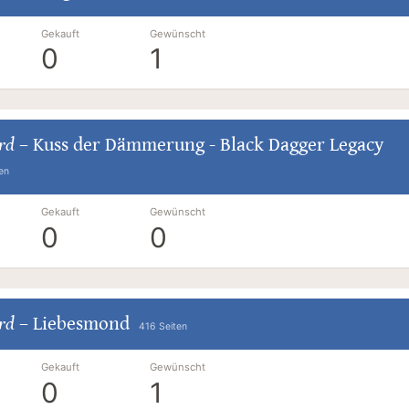
Gekauft
Gewünscht
0
1
ard
–
Kuss der Dämmerung - Black Dagger Legacy
en
Gekauft
Gewünscht
0
0
ard
–
Liebesmond
416 Seiten
Gekauft
Gewünscht
0
1