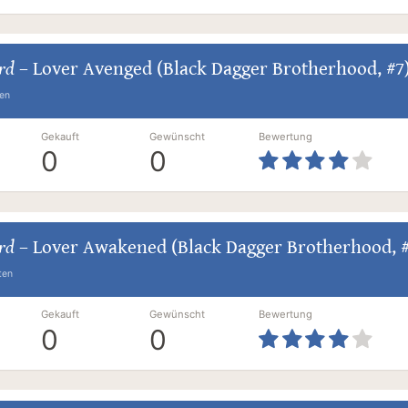
ard
–
Lover Avenged (Black Dagger Brotherhood, #7
ten
Gekauft
Gewünscht
Bewertung
0
0
ard
–
Lover Awakened (Black Dagger Brotherhood, #
ten
Gekauft
Gewünscht
Bewertung
0
0