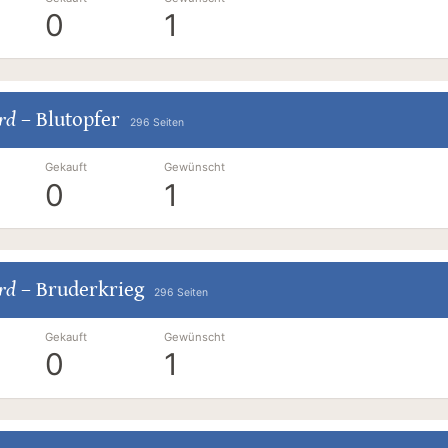
0
1
ard
–
Blutopfer
296 Seiten
Gekauft
Gewünscht
0
1
ard
–
Bruderkrieg
296 Seiten
Gekauft
Gewünscht
0
1