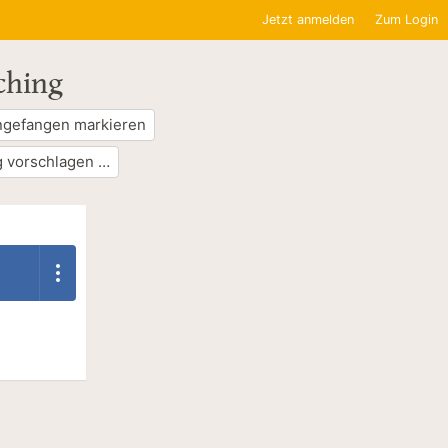
Jetzt anmelden
Zum Login
ching
ngefangen markieren
 vorschlagen …