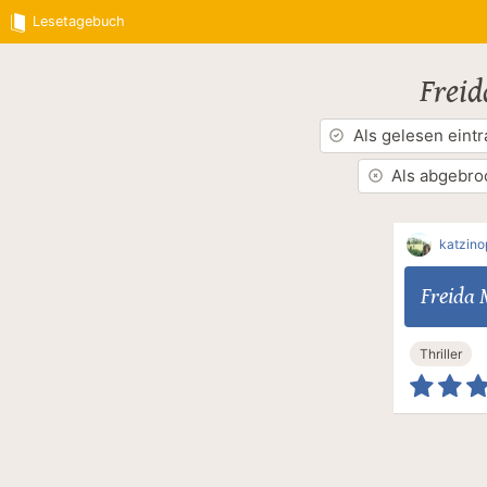
Lesetagebuch
Frei
Als gelesen eint
Als abgebro
katzin
Freida
Thriller