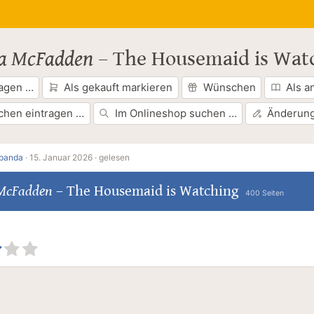
da McFadden
–
The Housemaid is Wat
ragen …
Als gekauft markieren
Wünschen
Als a
chen eintragen …
Im Onlineshop suchen …
Änderung
opanda
·
15. Januar 2026 ·
gelesen
 McFadden
–
The Housemaid is Watching
400 Seiten