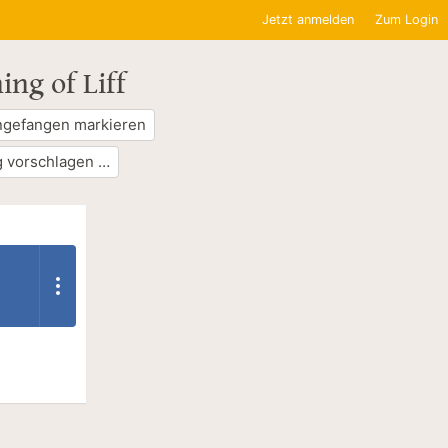
Jetzt anmelden
Zum Login
ng of Liff
ngefangen markieren
 vorschlagen …