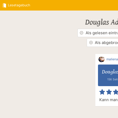
Lesetagebuch
Douglas A
Als gelesen eint
Als abgebro
maliena
Dougla
156 Sei
Kann man 