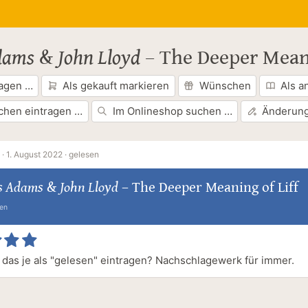
dams
&
John Lloyd
–
The Deeper Meani
ragen …
Als gekauft markieren
Wünschen
Als a
chen eintragen …
Im Onlineshop suchen …
Änderung
·
1. August 2022 ·
gelesen
s Adams
&
John Lloyd
–
The Deeper Meaning of Liff
ten
das je als "gelesen" eintragen? Nachschlagewerk für immer.