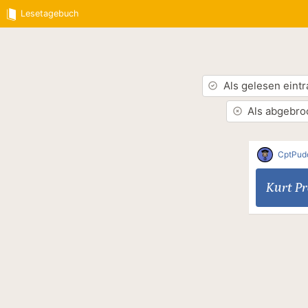
Lesetagebuch
Als gelesen eint
Als abgebro
CptPud
Kurt Pr