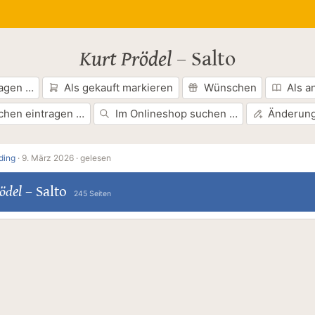
Kurt Prödel
–
Salto
ragen …
Als gekauft markieren
Wünschen
Als a
chen eintragen …
Im Onlineshop suchen …
Änderung
ding
·
9. März 2026 ·
gelesen
ödel
–
Salto
245 Seiten