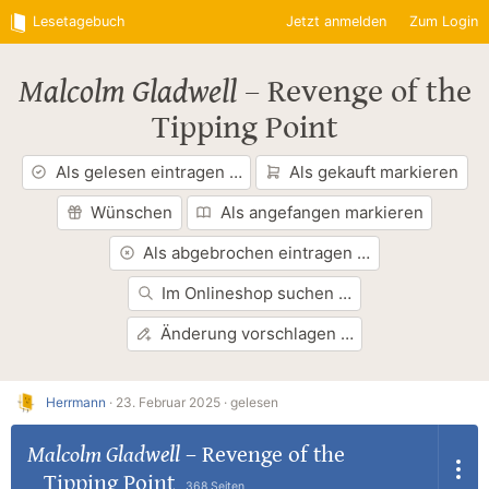
Lesetagebuch
Jetzt anmelden
Zum Login
Malcolm Gladwell
–
Revenge of the
Tipping Point
Als gelesen eintragen …
Als gekauft markieren
Wünschen
Als angefangen markieren
Als abgebrochen eintragen …
Im Onlineshop suchen …
Änderung vorschlagen …
Herrmann
·
23. Februar 2025 ·
gelesen
Malcolm Gladwell
–
Revenge of the
Tipping Point
368 Seiten