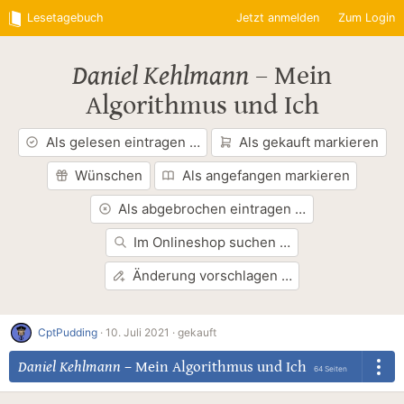
Lesetagebuch
Jetzt anmelden
Zum Login
Daniel Kehlmann
–
Mein
Algorithmus und Ich
Als gelesen eintragen …
Als gekauft markieren
Wünschen
Als angefangen markieren
Als abgebrochen eintragen …
Im Onlineshop suchen …
Änderung vorschlagen …
CptPudding
·
10. Juli 2021 ·
gekauft
Daniel Kehlmann
–
Mein Algorithmus und Ich
64 Seiten