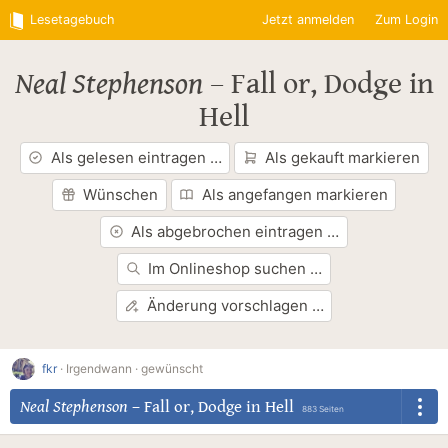
Lesetagebuch
Jetzt anmelden
Zum Login
Neal Stephenson
–
Fall or, Dodge in
Hell
Als gelesen eintragen …
Als gekauft markieren
Wünschen
Als angefangen markieren
Als abgebrochen eintragen …
Im Onlineshop suchen …
Änderung vorschlagen …
fkr
·
Irgendwann ·
gewünscht
Neal Stephenson
–
Fall or, Dodge in Hell
883 Seiten