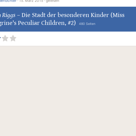
ertochter
·
15. März 2015 ·
gelesen
 Riggs
–
Die Stadt der besonderen Kinder (Miss
rine's Peculiar Children, #2)
480 Seiten