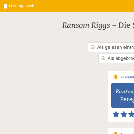
Lesetagebuch
Ransom Riggs
–
Die 
Als gelesen eint
Als abgebro
skanda
Ransom
Pereg