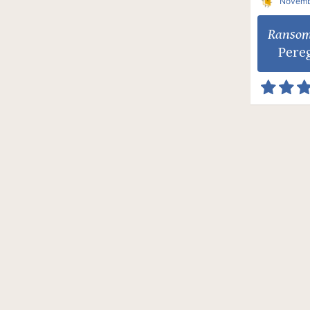
Novemb
Ransom
Pereg