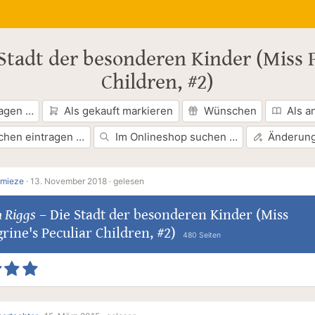
Stadt der besonderen Kinder (Miss P
Children, #2)
ragen …
Als gekauft markieren
Wünschen
Als a
chen eintragen …
Im Onlineshop suchen …
Änderung
lmieze
·
13. November 2018 ·
gelesen
 Riggs
–
Die Stadt der besonderen Kinder (Miss
rine's Peculiar Children, #2)
480 Seiten