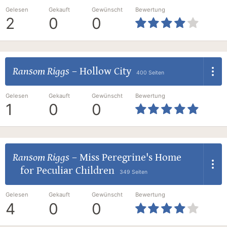
Gelesen
Gekauft
Gewünscht
Bewertung
2
0
0
Ransom Riggs
–
Hollow City
400 Seiten
Gelesen
Gekauft
Gewünscht
Bewertung
1
0
0
Ransom Riggs
–
Miss Peregrine's Home
for Peculiar Children
349 Seiten
Gelesen
Gekauft
Gewünscht
Bewertung
4
0
0