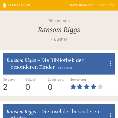
Lesetagebuch
Jetzt anmelden
Zum Login
Bücher von
Ransom Riggs
7 Bücher
Ransom Riggs
–
Die Bibliothek der
besonderen Kinder
544 Seiten
Gelesen
Gekauft
Gewünscht
Bewertung
2
0
0
Ransom Riggs
–
Die Insel der besonderen