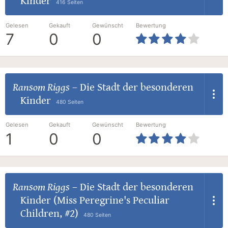
Kinder
416 Seiten
Gelesen
Gekauft
Gewünscht
Bewertung
7
0
0
Ransom Riggs
–
Die Stadt der besonderen
Kinder
480 Seiten
Gelesen
Gekauft
Gewünscht
Bewertung
1
0
0
Ransom Riggs
–
Die Stadt der besonderen
Kinder (Miss Peregrine's Peculiar
Children, #2)
480 Seiten