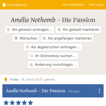
Lesetagebuch
Jetzt anmelden
Zum Login
Amélie Nothomb
–
Die Passion
Als gelesen eintragen …
Als gekauft markieren
Wünschen
Als angefangen markieren
Als abgebrochen eintragen …
Im Onlineshop suchen …
Änderung vorschlagen …
Flobby
·
18. Januar 2025 ·
gelesen
Amélie Nothomb
–
Die Passion
128 Seiten