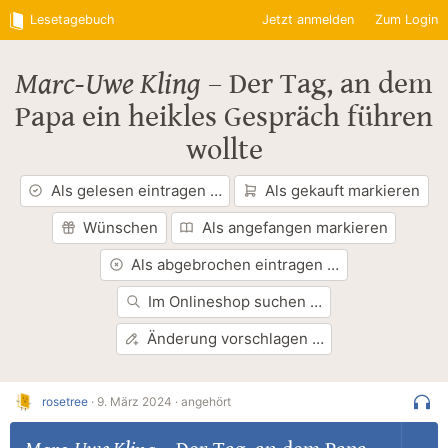
Lesetagebuch
Jetzt anmelden
Zum Login
Marc-Uwe Kling
–
Der Tag, an dem
Papa ein heikles Gespräch führen
wollte
Als gelesen eintragen …
Als gekauft markieren
Wünschen
Als angefangen markieren
Als abgebrochen eintragen …
Im Onlineshop suchen …
Änderung vorschlagen …
rosetree
·
9. März 2024 ·
angehört